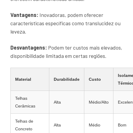
Vantagens:
Inovadoras, podem oferecer
características específicas como translucidez ou
leveza.
Desvantagens:
Podem ter custos mais elevados,
disponibilidade limitada em certas regiões.
Isolam
Material
Durabilidade
Custo
Térmic
Telhas
Alta
Médio/Alto
Excelen
Cerâmicas
Telhas de
Alta
Médio
Bom
Concreto